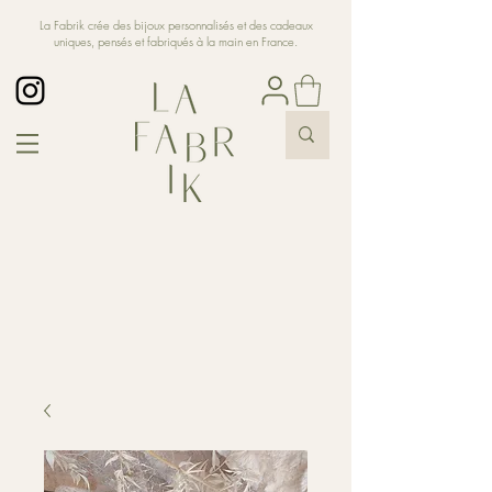
La Fabrik crée des bijoux personnalisés et des cadeaux
uniques, pensés et fabriqués à la main en France.