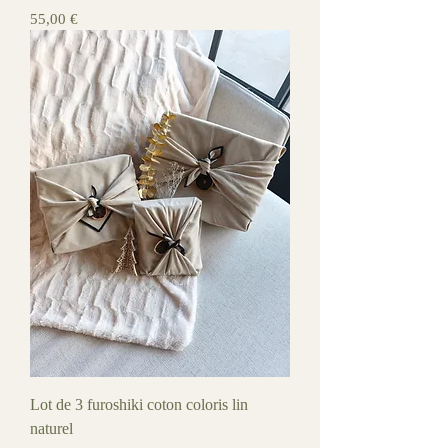
Prix
55,00 €
Lot de 3 furoshiki coton coloris lin
naturel