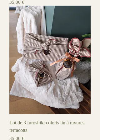
Prix
35,00 €
Lot de 3 furoshiki coloris lin à rayures
terracotta
Prix
35,00 €