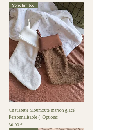
Série limitée
Chaussette Moumoute marron glacé
Personnalisable (+Options)
Prix
30,00 €