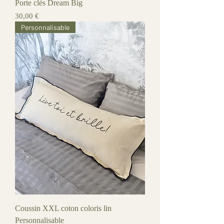
Porte clès Dream Big
Prix
30,00 €
Personnalisable
Coussin XXL coton coloris lin
Personnalisable