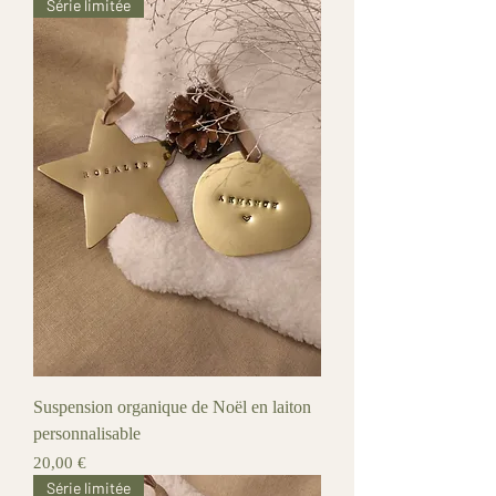
Série limitée
Suspension organique de Noël en laiton
personnalisable
Prix
20,00 €
Série limitée