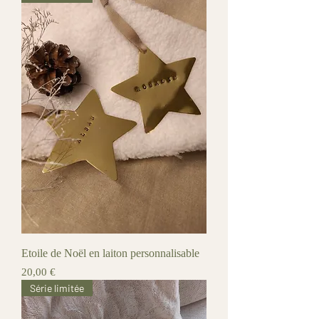
Etoile de Noël en laiton personnalisable
Prix
20,00 €
Série limitée