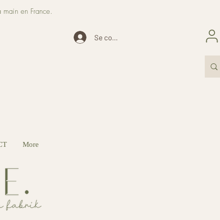
a main en France.
Se connecter
CT
More