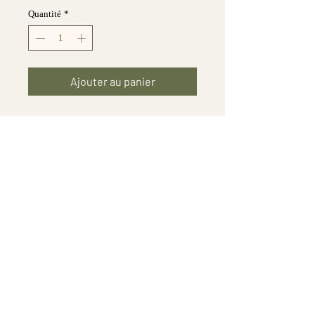
Quantité
*
Ajouter au panier
Boucles d'oreilles TRIO
Acier inoxydable.
Dimensions : 3 cm x 2 cm.
Mentions légales et conditions d'utilisation
Newsletter
E-mail