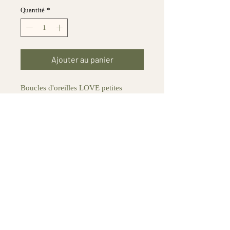
Quantité
*
Ajouter au panier
Boucles d'oreilles LOVE petites
Acier inoxydable et disque en nacre
naturelle de 20mm
Dimensions : 3,5 cm x 2 cm.
Chaque piece est unique.
Mentions légales et conditions d'utilisation
Newsletter
E-mail