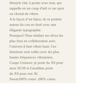
lifestyle chic à porter avec tout, qui
rappelle en un coup d'œil ce sur quoi
on choisit de vibrer.
A la façon d’un bijou, ils se portent
autour du cou en doré avec une
élégante typographie.
Pourquoi? Pour réaliser ses rêves les
plus fous en collaboration avec
l’univers il faut vibrer haut. Ces
émotions sont celles avec les plus
hautes fréquences vibratoires.
Coupe Unisexe: je porte du XS pour
mon 36/38 et Geraldine porte
du XS pour son 36.
Sweat100% coton (80% coton
biologique et 20% coton
recyclé), 350.0GMS, personnalisé à
la main, en France. Support fabriqué
au Bangladesh.