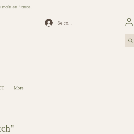
a main en France.
Se connecter
CT
More
tch"