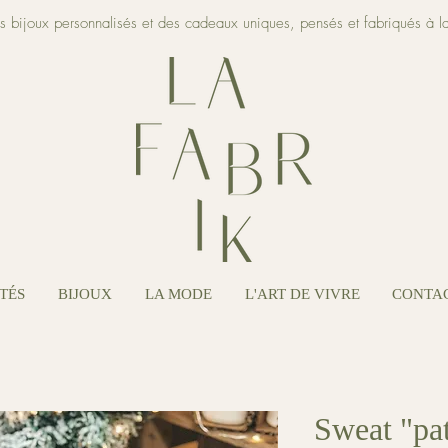
es bijoux personnalisés et des cadeaux uniques, pensés et fabriqués à l
TÉS
BIJOUX
LA MODE
L'ART DE VIVRE
CONTA
Sweat "pa