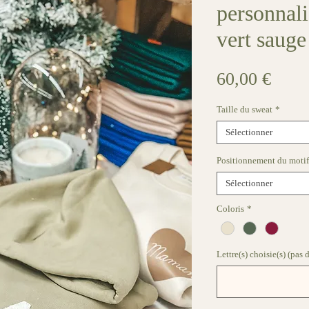
personnali
vert sauge
Prix
60,00 €
Taille du sweat
*
Sélectionner
Positionnement du motif
Sélectionner
Coloris
*
Lettre(s) choisie(s) (pas 