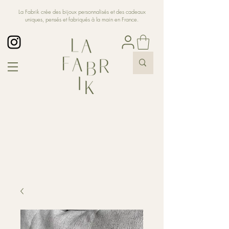
La Fabrik crée des bijoux personnalisés et des cadeaux
uniques, pensés et fabriqués à la main en France.