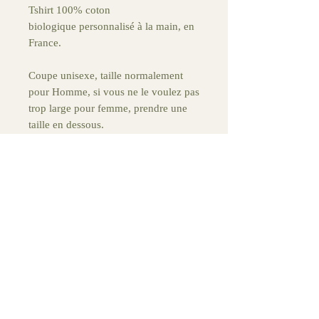
Tshirt 100% coton
biologique personnalisé à la main, en
France.
Coupe unisexe, taille normalement
pour Homme, si vous ne le voulez pas
trop large pour femme, prendre une
taille en dessous.
Motif directement imprimé en rouge
dans la maille du tissus.
Positionnement sur le coeur.
Lavage en machine à 30°c Maximum,
Pas de sèche linge,
Aucun retour possible du au fait que
le produit soit personnalisé, et donc
unique.
Compter
20 Jours
pour la réalisation