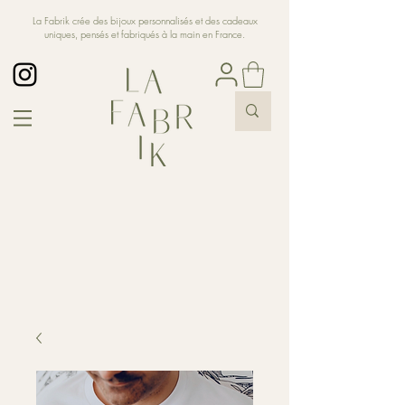
La Fabrik crée des bijoux personnalisés et des cadeaux
uniques, pensés et fabriqués à la main en France.